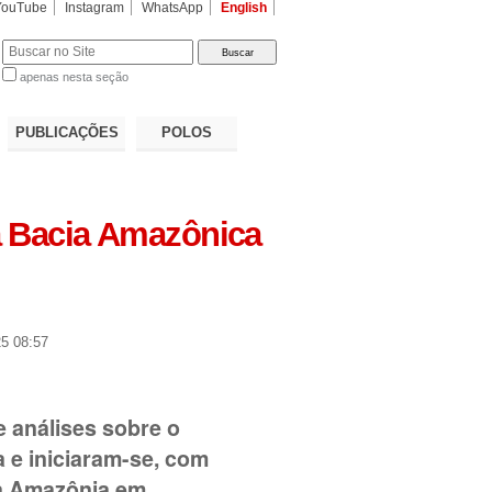
YouTube
Instagram
WhatsApp
English
apenas nesta seção
a…
PUBLICAÇÕES
POLOS
a Bacia Amazônica
5 08:57
e análises sobre o
 e iniciaram-se, com
sa Amazônia em