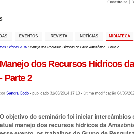
Cadastre-se
Busca
Busca
Avançad
OAS
EVENTOS
REVISTA
NOTÍCIAS
MIDIATECA
deos
/
Vídeos 2010
/
Manejo dos Recursos Hídricos da Bacia Amazônica - Parte 2
Manejo dos Recursos Hídricos d
- Parte 2
por
Sandra Codo
-
publicado
31/03/2014 17:13
-
última modificação
04/06/202
O objetivo do seminário foi iniciar intercâmbios 
atual manejo dos recursos hídricos da Amazônia
esse evento, os trabalhos do Grupo de Pesqui