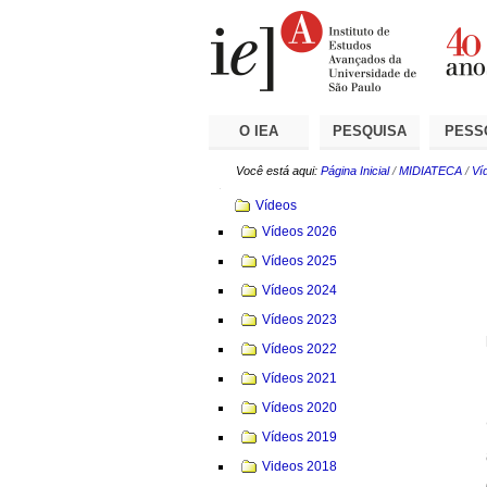
Ir
Ferramentas
Seções
para
Pessoais
o
conteúdo.
|
Ir
para
a
O IEA
PESQUISA
PESS
navegação
Você está aqui:
Página Inicial
/
MIDIATECA
/
Ví
Navegação
Vídeos
Vídeos 2026
Vídeos 2025
Vídeos 2024
Vídeos 2023
Vídeos 2022
Vídeos 2021
Vídeos 2020
Vídeos 2019
Videos 2018