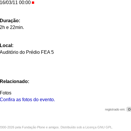
16/03/11 00:00
Duração:
2h e 22min.
Local:
Auditório do Prédio FEA 5
Relacionado:
Fotos
Confira as fotos do evento.
registrado em:
O
000-2026 pela
Fundação Plone
e amigos. Distribuído sob a
Licença GNU GPL
.