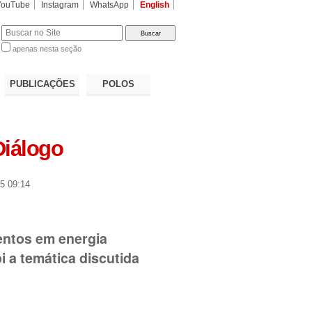
YouTube
Instagram
WhatsApp
English
apenas nesta seção
a…
PUBLICAÇÕES
POLOS
Diálogo
5 09:14
entos em energia
i a temática discutida