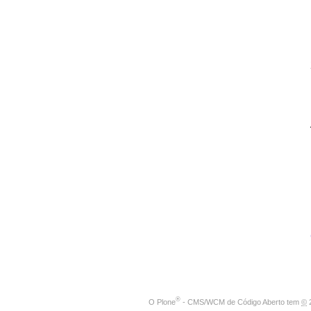
®
O
Plone
- CMS/WCM de Código Aberto
tem
©
2