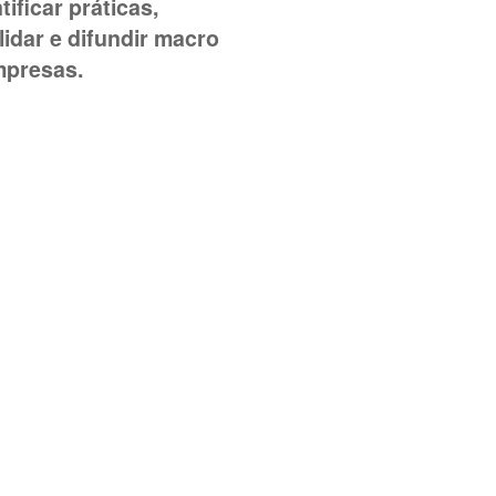
ificar práticas,
idar e difundir macro
mpresas.