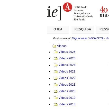
Ir
Ferramentas
Seções
para
Pessoais
o
conteúdo.
|
Ir
para
a
O IEA
PESQUISA
PESS
navegação
Você está aqui:
Página Inicial
/
MIDIATECA
/
Ví
Navegação
Vídeos
Vídeos 2026
Vídeos 2025
Vídeos 2024
Vídeos 2023
Vídeos 2022
Vídeos 2021
Vídeos 2020
Vídeos 2019
Videos 2018