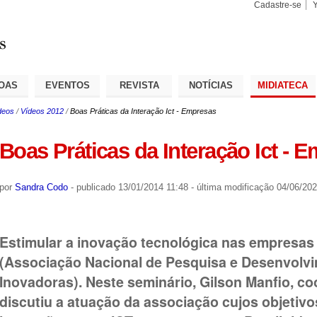
Cadastre-se
Busca
Busca
Avançad
OAS
EVENTOS
REVISTA
NOTÍCIAS
MIDIATECA
deos
/
Vídeos 2012
/
Boas Práticas da Interação Ict - Empresas
Boas Práticas da Interação Ict - 
por
Sandra Codo
-
publicado
13/01/2014 11:48
-
última modificação
04/06/202
Estimular a inovação tecnológica nas empresas 
(Associação Nacional de Pesquisa e Desenvolv
Inovadoras). Neste seminário, Gilson Manfio, c
discutiu a atuação da associação cujos objetivo