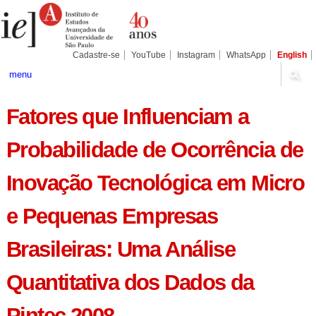
Ir
Ferramentas
Seções
para
Pessoais
o
conteúdo.
|
Cadastre-se
YouTube
Instagram
WhatsApp
English
Ir
para
menu
a
navegação
Fatores que Influenciam a
Probabilidade de Ocorrência de
Inovação Tecnológica em Micro
e Pequenas Empresas
Brasileiras: Uma Análise
Quantitativa dos Dados da
Pintec 2008