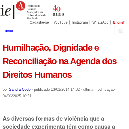
Ir
Ferramentas
Seções
para
Pessoais
o
conteúdo.
|
Cadastre-se
YouTube
Instagram
WhatsApp
English
Ir
para
menu
a
navegação
Humilhação, Dignidade e
Reconciliação na Agenda dos
Direitos Humanos
por
Sandra Codo
-
publicado
13/01/2014 14:02
-
última modificação
04/06/2025 10:51
As diversas formas de violência que a
sociedade experimenta têm como causa a