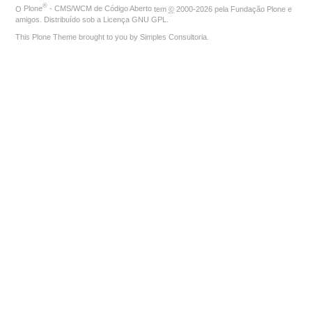
®
O
Plone
- CMS/WCM de Código Aberto
tem
©
2000-2026 pela
Fundação Plone
e
amigos. Distribuído sob a
Licença GNU GPL
.
This Plone Theme brought to you by
Simples Consultoria
.