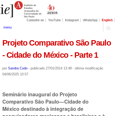
Ir
Ferramentas
Seções
para
Pessoais
o
conteúdo.
|
Cadastre-se
YouTube
Instagram
WhatsApp
English
Ir
para
menu
a
navegação
Projeto Comparativo São Paulo
- Cidade do México - Parte 1
por
Sandra Codo
-
publicado
27/01/2014 13:48
-
última modificação
04/06/2025 10:57
Seminário inaugural do Projeto
Comparativo São Paulo—Cidade do
México destinado à integração de