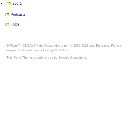
3por1
Podcasts
Fotos
®
O
Plone
- CMS/WCM de Código Aberto
tem
©
2000-2026 pela
Fundação Plone
e
amigos. Distribuído sob a
Licença GNU GPL
.
This Plone Theme brought to you by
Simples Consultoria
.