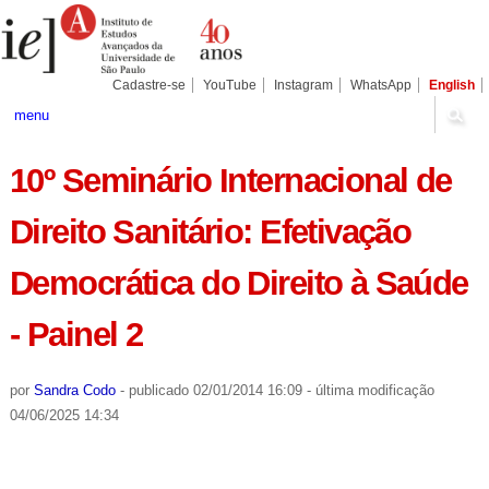
Ir
Ferramentas
Seções
para
Pessoais
o
conteúdo.
|
Cadastre-se
YouTube
Instagram
WhatsApp
English
Ir
para
menu
a
navegação
10º Seminário Internacional de
Direito Sanitário: Efetivação
Democrática do Direito à Saúde
- Painel 2
por
Sandra Codo
-
publicado
02/01/2014 16:09
-
última modificação
04/06/2025 14:34