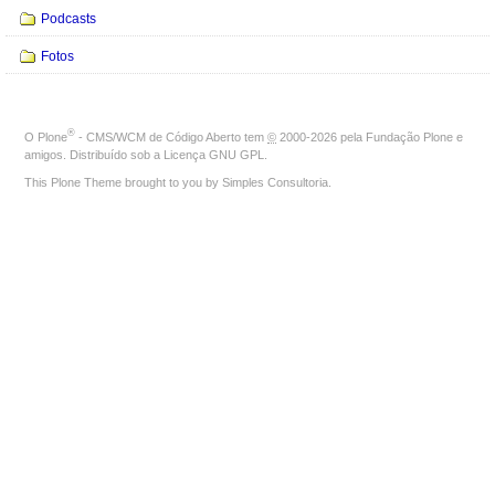
Podcasts
Fotos
®
O
Plone
- CMS/WCM de Código Aberto
tem
©
2000-2026 pela
Fundação Plone
e
amigos. Distribuído sob a
Licença GNU GPL
.
This Plone Theme brought to you by
Simples Consultoria
.