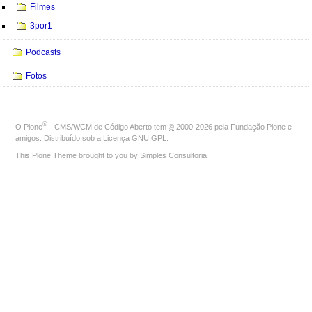
Filmes
3por1
Podcasts
Fotos
®
O
Plone
- CMS/WCM de Código Aberto
tem
©
2000-2026 pela
Fundação Plone
e
amigos. Distribuído sob a
Licença GNU GPL
.
This Plone Theme brought to you by
Simples Consultoria
.