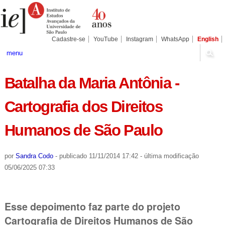
Ir
Ferramentas
Seções
para
Pessoais
o
conteúdo.
|
Cadastre-se
YouTube
Instagram
WhatsApp
English
Ir
para
menu
a
navegação
Batalha da Maria Antônia -
Cartografia dos Direitos
Humanos de São Paulo
por
Sandra Codo
-
publicado
11/11/2014 17:42
-
última modificação
05/06/2025 07:33
Esse depoimento faz parte do projeto
Cartografia de Direitos Humanos de São