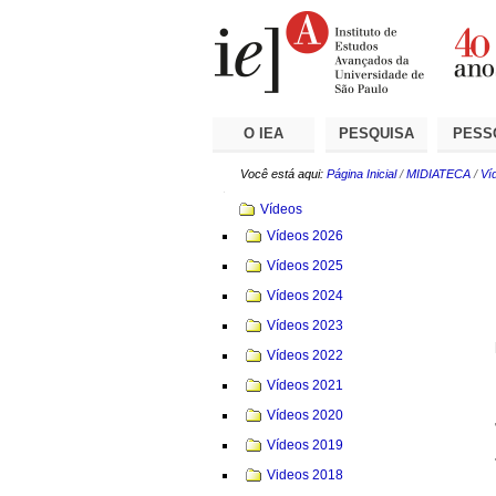
Ir
Ferramentas
Seções
para
Pessoais
o
conteúdo.
|
Ir
para
a
O IEA
PESQUISA
PESS
navegação
Você está aqui:
Página Inicial
/
MIDIATECA
/
Ví
Navegação
Vídeos
Vídeos 2026
Vídeos 2025
Vídeos 2024
Vídeos 2023
Vídeos 2022
Vídeos 2021
Vídeos 2020
Vídeos 2019
Videos 2018