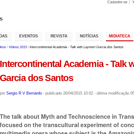
Cadastre-se
Busca
Busca
Avançad
OAS
EVENTOS
REVISTA
NOTÍCIAS
MIDIATECA
deos
/
Vídeos 2015
/
Intercontinental Academia - Talk with Laymert Garcia dos Santos
Intercontinental Academia - Talk 
Garcia dos Santos
por
Sergio R V Bernardo
-
publicado
26/04/2015 10:02
-
última modificação
05
The talk about Myth and Technoscience in Tran
focused on the transcultural experiment of conc
multimedia opera whose subject is the Amazonia