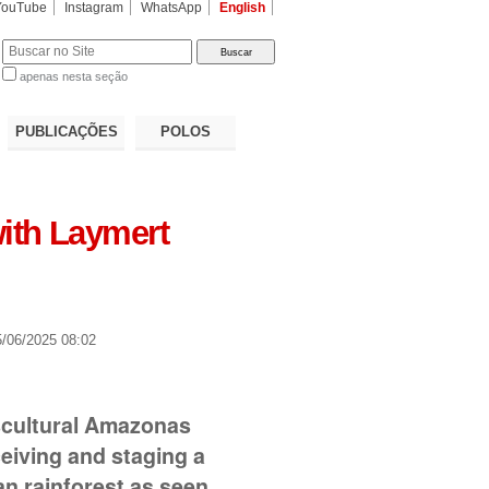
YouTube
Instagram
WhatsApp
English
apenas nesta seção
a…
PUBLICAÇÕES
POLOS
with Laymert
/06/2025 08:02
scultural Amazonas
eiving and staging a
n rainforest as seen