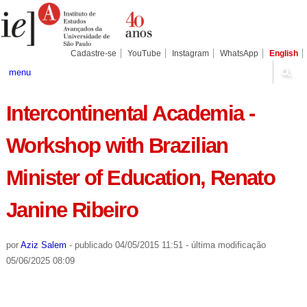
Ir
Ferramentas
Seções
para
Pessoais
o
conteúdo.
|
Cadastre-se
YouTube
Instagram
WhatsApp
English
Ir
para
menu
a
navegação
Intercontinental Academia -
Workshop with Brazilian
Minister of Education, Renato
Janine Ribeiro
por
Aziz Salem
-
publicado
04/05/2015 11:51
-
última modificação
05/06/2025 08:09