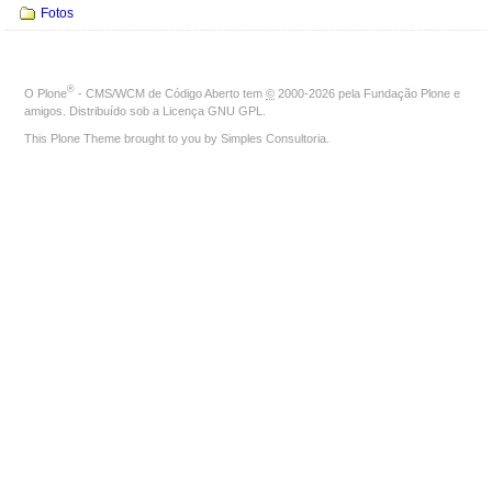
Fotos
®
O
Plone
- CMS/WCM de Código Aberto
tem
©
2000-2026 pela
Fundação Plone
e
amigos. Distribuído sob a
Licença GNU GPL
.
This Plone Theme brought to you by
Simples Consultoria
.