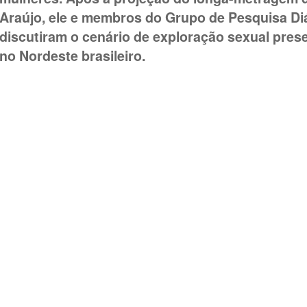
Araújo, ele e membros do Grupo de Pesquisa Diá
discutiram o cenário de exploração sexual prese
no Nordeste brasileiro.