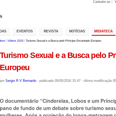
Cadastre-se
Busca
Busca
Avançad
OAS
EVENTOS
REVISTA
NOTÍCIAS
MIDIATECA
deos
/
Vídeos 2016
/
Turismo Sexual e a Busca pelo Príncipe Encantado Europeu
Turismo Sexual e a Busca pelo P
Europeu
por
Sergio R V Bernardo
-
publicado
05/05/2016 15:47
-
última modificação
05
O documentário “Cinderelas, Lobos e um Prínci
pano de fundo de um debate sobre turismo sexua
mulheres. Após a projeção do longa-metragem do