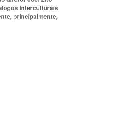
logos Interculturais
nte, principalmente,