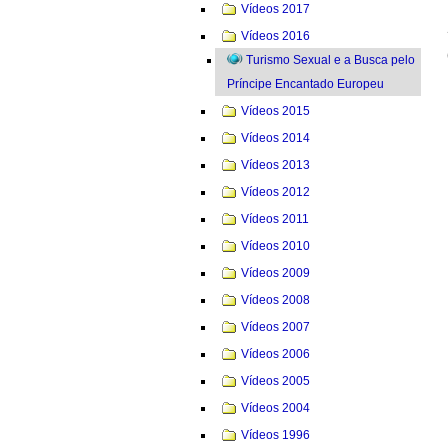
Vídeos 2017
Vídeos 2016
Turismo Sexual e a Busca pelo
Príncipe Encantado Europeu
Vídeos 2015
Vídeos 2014
Vídeos 2013
Vídeos 2012
Vídeos 2011
Vídeos 2010
Vídeos 2009
Vídeos 2008
Vídeos 2007
Vídeos 2006
Vídeos 2005
Vídeos 2004
Vídeos 1996