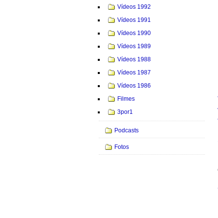
Vídeos 1992
Vídeos 1991
Vídeos 1990
Vídeos 1989
Vídeos 1988
Vídeos 1987
Vídeos 1986
Filmes
3por1
Podcasts
Fotos