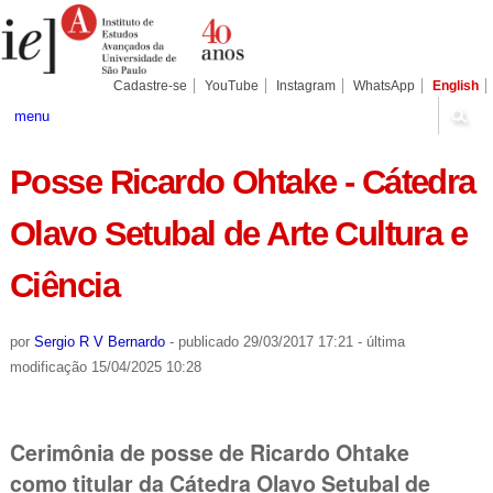
Ir
Ferramentas
Seções
para
Pessoais
o
conteúdo.
|
Cadastre-se
YouTube
Instagram
WhatsApp
English
Ir
para
menu
a
navegação
Posse Ricardo Ohtake - Cátedra
Olavo Setubal de Arte Cultura e
Ciência
por
Sergio R V Bernardo
-
publicado
29/03/2017 17:21
-
última
modificação
15/04/2025 10:28
Cerimônia de posse de Ricardo Ohtake
como titular da Cátedra Olavo Setubal de