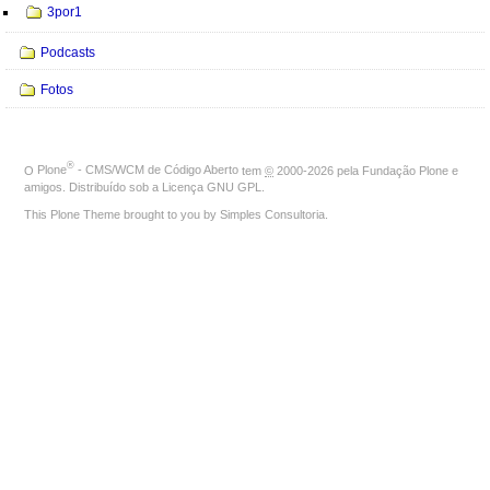
3por1
Podcasts
Fotos
®
O
Plone
- CMS/WCM de Código Aberto
tem
©
2000-2026 pela
Fundação Plone
e
amigos. Distribuído sob a
Licença GNU GPL
.
This Plone Theme brought to you by
Simples Consultoria
.