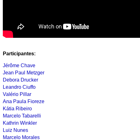
Participantes:
Jérôme Chave
Jean Paul Metzger
Debora Drucker
Leandro Ciuffo
Valério Pillar
Ana Paula Fioreze
Kátia Ribeiro
Marcelo Tabarelli
Kathrin Winkler
Luiz Nunes
Marcelo Morales