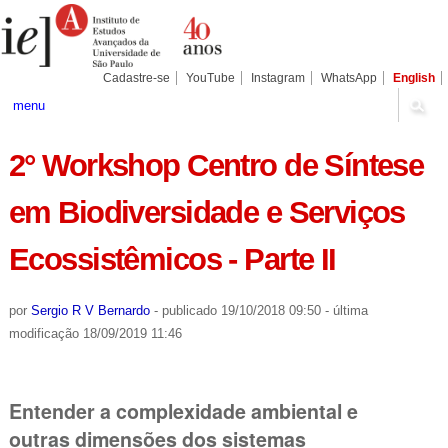
Ir
Ferramentas
Seções
para
Pessoais
o
conteúdo.
|
Cadastre-se
YouTube
Instagram
WhatsApp
English
Ir
para
menu
a
navegação
2° Workshop Centro de Síntese
em Biodiversidade e Serviços
Ecossistêmicos - Parte II
por
Sergio R V Bernardo
-
publicado
19/10/2018 09:50
-
última
modificação
18/09/2019 11:46
Entender a complexidade ambiental e
outras dimensões dos sistemas