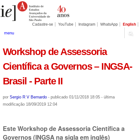
Ir
Ferramentas
Seções
para
Pessoais
o
conteúdo.
|
Cadastre-se
YouTube
Instagram
WhatsApp
English
Ir
para
menu
a
navegação
Workshop de Assessoria
Científica a Governos – INGSA-
Brasil - Parte II
por
Sergio R V Bernardo
-
publicado
01/11/2018 18:05
-
última
modificação
18/09/2019 12:04
Este Workshop de Assessoria Científica a
Governos (INGSA na sigla em inglês)