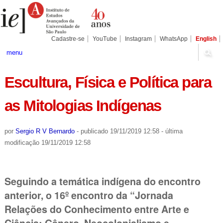
Ir
Ferramentas
Seções
para
Pessoais
o
conteúdo.
|
Cadastre-se
YouTube
Instagram
WhatsApp
English
Ir
para
menu
a
navegação
Escultura, Física e Política para
as Mitologias Indígenas
por
Sergio R V Bernardo
-
publicado
19/11/2019 12:58
-
última
modificação
19/11/2019 12:58
Seguindo a temática indígena do encontro
anterior, o 16º encontro da “Jornada
Relações do Conhecimento entre Arte e