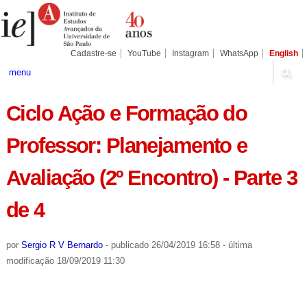
Ir
Ferramentas
Seções
para
Pessoais
o
conteúdo.
|
Cadastre-se
YouTube
Instagram
WhatsApp
English
Ir
para
menu
a
navegação
Ciclo Ação e Formação do
Professor: Planejamento e
Avaliação (2º Encontro) - Parte 3
de 4
por
Sergio R V Bernardo
-
publicado
26/04/2019 16:58
-
última
modificação
18/09/2019 11:30