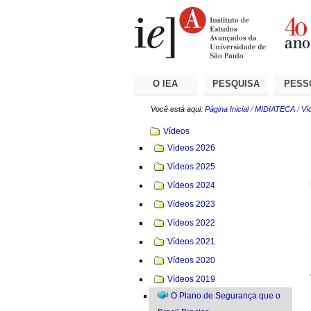
Ir
Ferramentas
Seções
para
Pessoais
o
conteúdo.
|
Ir
para
a
O IEA
PESQUISA
PESS
navegação
Você está aqui:
Página Inicial
/
MIDIATECA
/
Ví
Navegação
Vídeos
Vídeos 2026
Vídeos 2025
Vídeos 2024
Vídeos 2023
Vídeos 2022
Vídeos 2021
Vídeos 2020
Vídeos 2019
O Plano de Segurança que o