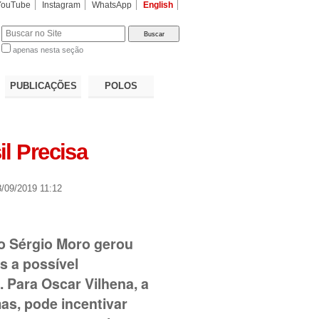
YouTube
Instagram
WhatsApp
English
apenas nesta seção
a…
PUBLICAÇÕES
POLOS
l Precisa
/09/2019 11:12
o Sérgio Moro gerou
s a possível
e. Para Oscar Vilhena, a
as, pode incentivar