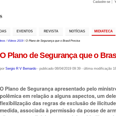
Cadastre-se
Busca
Busca
Avançad
OAS
EVENTOS
REVISTA
NOTÍCIAS
MIDIATECA
deos
/
Vídeos 2019
/
O Plano de Segurança que o Brasil Precisa
O Plano de Segurança que o Brasi
por
Sergio R V Bernardo
-
publicado
08/04/2019 09:39
-
última modificação
18
O Plano de Segurança apresentado pelo ministr
polêmica em relação a alguns aspectos, um dele
flexibilização das regras de exclusão de ilicitud
medida, associada à permissão da posse de arm