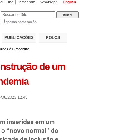
YouTube
Instagram
WhatsApp
English
apenas nesta seção
a…
PUBLICAÇÕES
POLOS
balho Pós-Pandemia
onstrução de um
ndemia
/08/2023 12:49
am inseridas em um
 o “novo normal” do
sidade de inclusão e