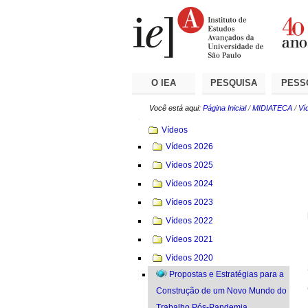
Ir
Ferramentas
Seções
para
Pessoais
o
conteúdo.
|
Ir
para
a
O IEA
PESQUISA
PESS
navegação
Você está aqui:
Página Inicial
/
MIDIATECA
/
Ví
Navegação
Vídeos
Vídeos 2026
Vídeos 2025
Vídeos 2024
Vídeos 2023
Vídeos 2022
Vídeos 2021
Vídeos 2020
Propostas e Estratégias para a
Construção de um Novo Mundo do
Trabalho Pós-Pandemia