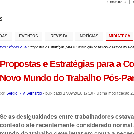
Cadastre-se
Busca
Busca
Avançad
OAS
EVENTOS
REVISTA
NOTÍCIAS
MIDIATECA
deos
/
Vídeos 2020
/
Propostas e Estratégias para a Construção de um Novo Mundo do Tra
Propostas e Estratégias para a C
Novo Mundo do Trabalho Pós-Pa
por
Sergio R V Bernardo
-
publicado
17/09/2020 17:10
-
última modificação
25
Se as desigualdades entre trabalhadores estav
contexto até recentemente considerado normal,
mundo do trabalho deve levar em conta a neces