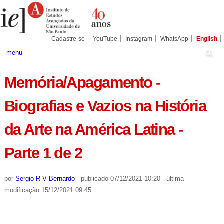
Ir
Ferramentas
Seções
para
Pessoais
o
conteúdo.
|
Cadastre-se
YouTube
Instagram
WhatsApp
English
Ir
para
menu
a
navegação
Memória/Apagamento -
Biografias e Vazios na História
da Arte na América Latina -
Parte 1 de 2
por
Sergio R V Bernardo
-
publicado
07/12/2021 10:20
-
última
modificação
15/12/2021 09:45