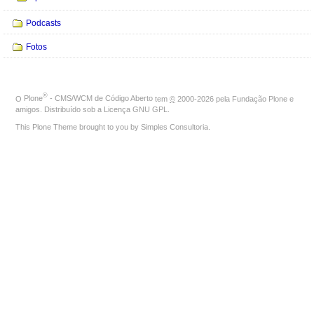
Podcasts
Fotos
®
O
Plone
- CMS/WCM de Código Aberto
tem
©
2000-2026 pela
Fundação Plone
e
amigos. Distribuído sob a
Licença GNU GPL
.
This Plone Theme brought to you by
Simples Consultoria
.