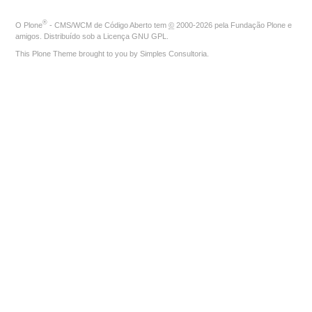
®
O
Plone
- CMS/WCM de Código Aberto
tem
©
2000-2026 pela
Fundação Plone
e
amigos. Distribuído sob a
Licença GNU GPL
.
This Plone Theme brought to you by
Simples Consultoria
.