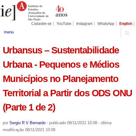
Ir
Ferramentas
Seções
para
Pessoais
o
conteúdo.
|
Cadastre-se
YouTube
Instagram
WhatsApp
English
Ir
para
menu
a
navegação
Urbansus – Sustentabilidade
Urbana - Pequenos e Médios
Municípios no Planejamento
Territorial a Partir dos ODS ONU
(Parte 1 de 2)
por
Sergio R V Bernardo
-
publicado
08/11/2021 10:08
-
última
modificação
08/11/2021 10:08