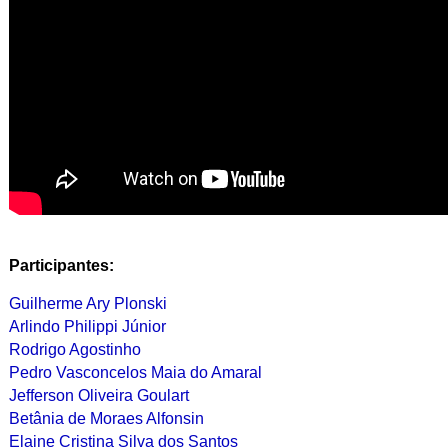
Participantes:
Guilherme Ary Plonski
Arlindo Philippi Júnior
Rodrigo Agostinho
Pedro Vasconcelos Maia do Amaral
Jefferson Oliveira Goulart
Betânia de Moraes Alfonsin
Elaine Cristina Silva dos Santos