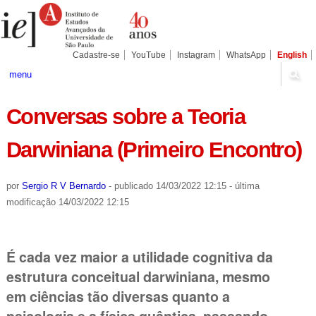
Ir
Ferramentas
para
Pessoais
o
conteúdo.
|
Cadastre-se
YouTube
Instagram
WhatsApp
English
Ir
para
menu
a
navegação
Conversas sobre a Teoria
Darwiniana (Primeiro Encontro)
por
Sergio R V Bernardo
-
publicado
14/03/2022 12:15
-
última
modificação
14/03/2022 12:15
É cada vez maior a utilidade cognitiva da
estrutura conceitual darwiniana, mesmo
em ciências tão diversas quanto a