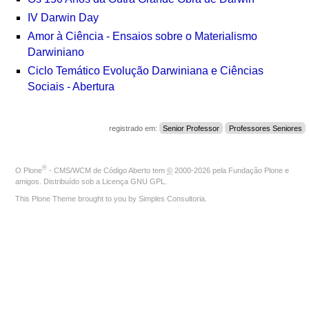
IV Darwin Day
Amor à Ciência - Ensaios sobre o Materialismo
Darwiniano
Ciclo Temático Evolução Darwiniana e Ciências
Sociais - Abertura
registrado em:
Senior Professor
Professores Seniores
®
O
Plone
- CMS/WCM de Código Aberto
tem
©
2000-2026 pela
Fundação Plone
e
amigos. Distribuído sob a
Licença GNU GPL
.
This Plone Theme brought to you by
Simples Consultoria
.