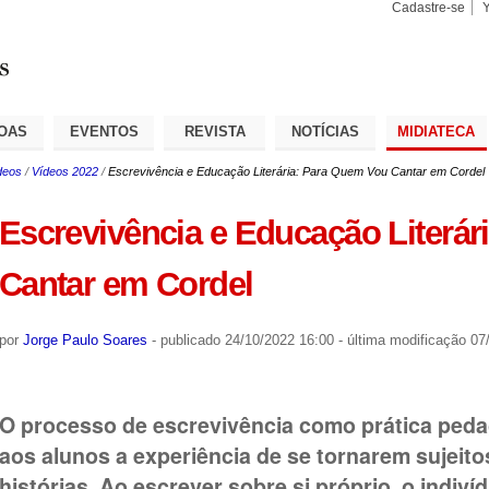
Cadastre-se
Busca
Busca
Avançad
OAS
EVENTOS
REVISTA
NOTÍCIAS
MIDIATECA
deos
/
Vídeos 2022
/
Escrevivência e Educação Literária: Para Quem Vou Cantar em Cordel
Escrevivência e Educação Literá
Cantar em Cordel
por
Jorge Paulo Soares
-
publicado
24/10/2022 16:00
-
última modificação
07/
O processo de escrevivência como prática ped
aos alunos a experiência de se tornarem sujeito
histórias. Ao escrever sobre si próprio, o indiví