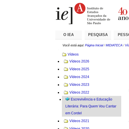
Ir
Ferramentas
Seções
para
Pessoais
o
conteúdo.
|
Ir
para
a
O IEA
PESQUISA
PESS
navegação
Você está aqui:
Página Inicial
/
MIDIATECA
/
Ví
Navegação
Vídeos
Vídeos 2026
Vídeos 2025
Vídeos 2024
Vídeos 2023
Vídeos 2022
Escrevivência e Educação
Literária: Para Quem Vou Cantar
em Cordel
Vídeos 2021
Vídeos 2020