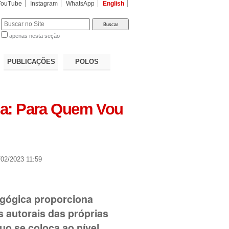
YouTube
Instagram
WhatsApp
English
apenas nesta seção
a…
PUBLICAÇÕES
POLOS
ria: Para Quem Vou
02/2023 11:59
agógica proporciona
s autorais das próprias
duo se coloca ao nível