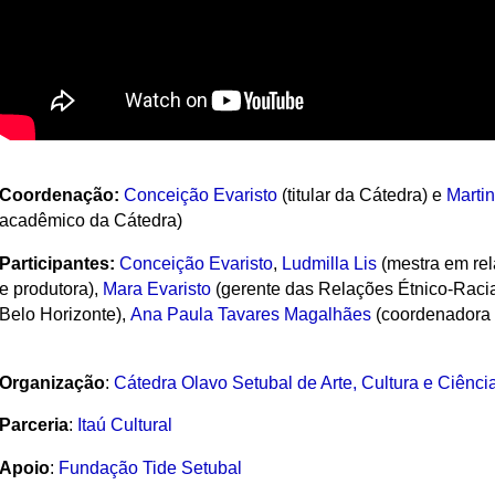
Coordenação:
Conceição Evaristo
(titular da Cátedra) e
Marti
acadêmico da Cátedra)
Participantes:
Conceição Evaristo
,
Ludmilla Lis
(mestra em rela
e produtora),
Mara Evaristo
(gerente das Relações Étnico-Raciai
Belo Horizonte),
Ana Paula Tavares Magalhães
(coordenadora 
Organização
:
Cátedra Olavo Setubal de Arte, Cultura e Ciênci
Parceria
:
Itaú Cultural
Apoio
:
Fundação Tide Setubal