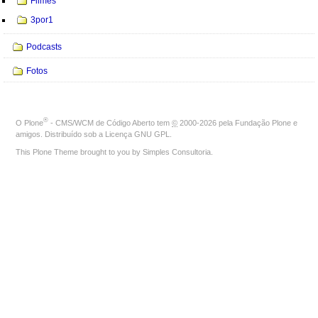
Filmes
3por1
Podcasts
Fotos
®
O
Plone
- CMS/WCM de Código Aberto
tem
©
2000-2026 pela
Fundação Plone
e
amigos. Distribuído sob a
Licença GNU GPL
.
This Plone Theme brought to you by
Simples Consultoria
.