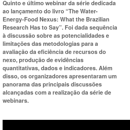
Quinto e último webinar da série dedicada
ao lançamento do livro “The Water-
Energy-Food Nexus: What the Brazilian
Research Has to Say”. Foi dada sequência
à discussão sobre as potencialidades e
limitações das metodologias para a
avaliação da eficiência de recursos do
nexo, produção de evidências
quantitativas, dados e indicadores. Além
disso, os organizadores apresentaram um
panorama das principais discussões
alcançadas com a realização da série de
webinars.