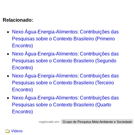
Relacionado:
Nexo Água-Energia-Alimentos: Contribuições das
Pesquisas sobre o Contexto Brasileiro (Primeiro
Encontro)
Nexo Água-Energia-Alimentos: Contribuições das
Pesquisas sobre o Contexto Brasileiro (Segundo
Encontro)
Nexo Água-Energia-Alimentos: Contribuições das
Pesquisas sobre o Contexto Brasileiro (Terceiro
Encontro)
Nexo Água-Energia-Alimentos: Contribuições das
Pesquisas sobre o Contexto Brasileiro (Quarto
Encontro)
registrado em:
Grupo de Pesquisa Meio Ambiente e Sociedade
Navegação
Vídeos