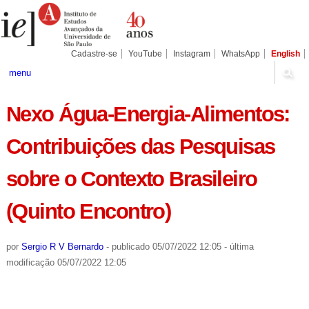
Ir
Ferramentas
Seções
para
Pessoais
o
conteúdo.
|
Cadastre-se
YouTube
Instagram
WhatsApp
English
Ir
para
menu
a
navegação
Nexo Água-Energia-Alimentos:
Contribuições das Pesquisas
sobre o Contexto Brasileiro
(Quinto Encontro)
por
Sergio R V Bernardo
-
publicado
05/07/2022 12:05
-
última
modificação
05/07/2022 12:05