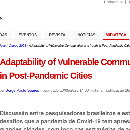
Cadastre-se
Busca
Busca
Avançad
OAS
EVENTOS
REVISTA
NOTÍCIAS
MIDIATECA
deos
/
Vídeos 2023
/
Adaptability of Vulnerable Communities and Youth in Post-Pandemic Citi
Adaptability of Vulnerable Commu
in Post-Pandemic Cities
por
Jorge Paulo Soares
-
publicado
10/05/2023 14:00
-
última modificação
18/
Discussão entre pesquisadores brasileiros e es
desafios que a pandemia de Covid-19 tem apres
grandes cidades, com foco nas estratégias de a