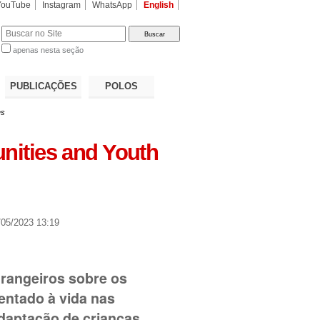
YouTube
Instagram
WhatsApp
English
apenas nesta seção
a…
PUBLICAÇÕES
POLOS
es
nities and Youth
05/2023 13:19
trangeiros sobre os
entado à vida nas
daptação de crianças,