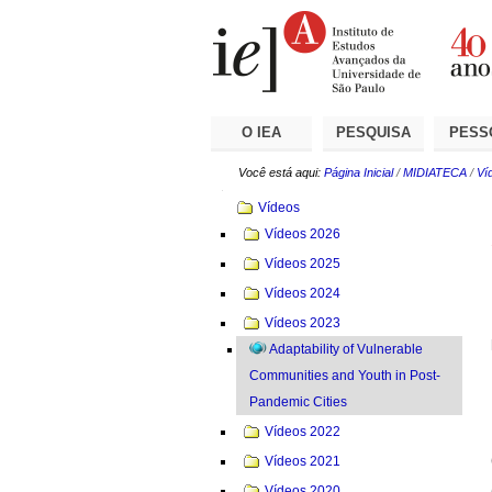
Ir
Ferramentas
Seções
para
Pessoais
o
conteúdo.
|
Ir
para
a
O IEA
PESQUISA
PESS
navegação
Você está aqui:
Página Inicial
/
MIDIATECA
/
Ví
Navegação
Vídeos
Vídeos 2026
Vídeos 2025
Vídeos 2024
Vídeos 2023
Adaptability of Vulnerable
Communities and Youth in Post-
Pandemic Cities
Vídeos 2022
Vídeos 2021
Vídeos 2020