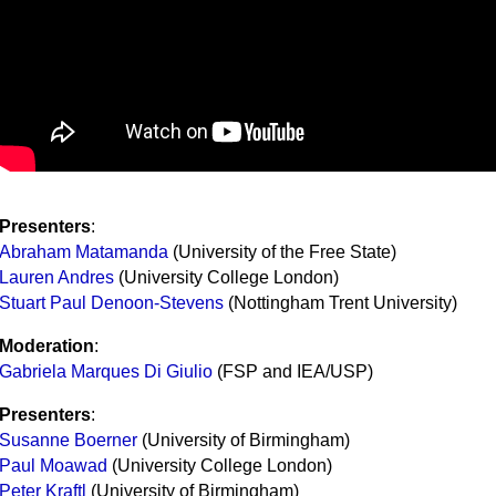
Presenters
:
Abraham Matamanda
(University of the Free State)
Lauren Andres
(University College London)
Stuart Paul Denoon-Stevens
(Nottingham Trent University)
Moderation
:
Gabriela Marques Di Giulio
(FSP and IEA/USP)
Presenters
:
Susanne Boerner
(University of Birmingham)
Paul Moawad
(University College London)
Peter Kraftl
(University of Birmingham)