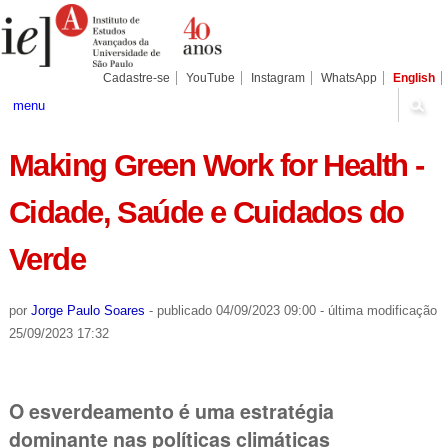
Ir
Ferramentas
Seções
para
Pessoais
o
conteúdo.
|
Cadastre-se
YouTube
Instagram
WhatsApp
English
Ir
para
menu
a
navegação
Making Green Work for Health -
Cidade, Saúde e Cuidados do
Verde
por
Jorge Paulo Soares
-
publicado
04/09/2023 09:00
-
última modificação
25/09/2023 17:32
O esverdeamento é uma estratégia
dominante nas políticas climáticas