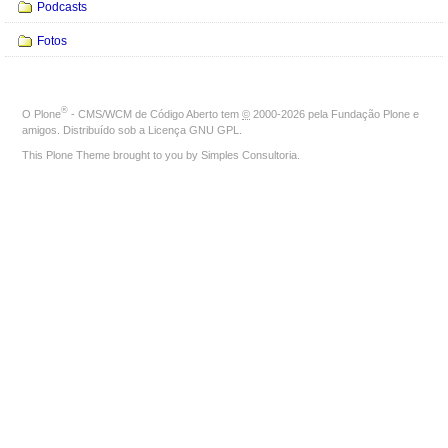
Podcasts
Fotos
®
O
Plone
- CMS/WCM de Código Aberto
tem
©
2000-2026 pela
Fundação Plone
e
amigos. Distribuído sob a
Licença GNU GPL
.
This Plone Theme brought to you by
Simples Consultoria
.