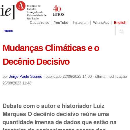
Ir
Ferramentas
Seções
para
Pessoais
o
conteúdo.
|
Cadastre-se
YouTube
Instagram
WhatsApp
English
Ir
para
menu
a
navegação
Mudanças Climáticas e o
Decênio Decisivo
por
Jorge Paulo Soares
-
publicado
22/06/2023 14:00
-
última modificação
25/08/2023 11:48
Debate com o autor e historiador Luiz
Marques O decênio decisivo reúne uma
quantidade imensa de dados que estão na