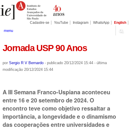
Ir
Ferramentas
Seções
para
Pessoais
o
conteúdo.
|
Cadastre-se
YouTube
Instagram
WhatsApp
English
Ir
para
menu
a
navegação
Jornada USP 90 Anos
por
Sergio R V Bernardo
-
publicado
20/12/2024 15:44
-
última
modificação
20/12/2024 15:44
A III Semana Franco-Uspiana aconteceu
entre 16 e 20 setembro de 2024. O
encontro teve como objetivo ressaltar a
importância, a longevidade e o dinamismo
das cooperações entre universidades e