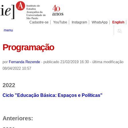
Ir
Ferramentas
Seções
para
Pessoais
o
conteúdo.
|
Cadastre-se
YouTube
Instagram
WhatsApp
English
Ir
para
menu
a
navegação
Programação
por
Fernanda Rezende
-
publicado
21/02/2019 16:30
-
última modificação
08/04/2022 10:57
2022
Ciclo "
Educação Básica: Espaços e Políticas"
Anteriores: