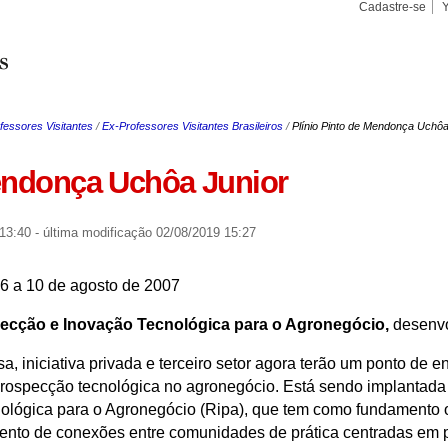
Cadastre-se
Busca
Busca
Avançad
fessores Visitantes
/
Ex-Professores Visitantes Brasileiros
/
Plínio Pinto de Mendonça Uchôa
Mendonça Uchôa Junior
 13:40
-
última modificação
02/08/2019 15:27
06 a 10 de agosto de 2007
ecção e Inovação Tecnológica para o Agronegócio,
desenvo
a, iniciativa privada e terceiro setor agora terão um ponto de e
prospecção tecnológica no agronegócio. Está sendo implantada
ológica para o Agronegócio (Ripa), que tem como fundamento 
mento de conexões entre comunidades de prática centradas em