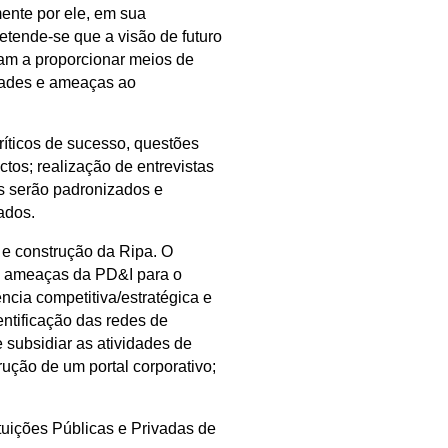
mente por ele, em sua
tende-se que a visão de futuro
nham a proporcionar meios de
idades e ameaças ao
ríticos de sucesso, questões
tos; realização de entrevistas
os serão padronizados e
ados.
o e construção da Ripa. O
s e ameaças da PD&I para o
ncia competitiva/estratégica e
entificação das redes de
 subsidiar as atividades de
rução de um portal corporativo;
tuições Públicas e Privadas de