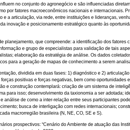
influem no conjunto do agronegócio e são influenciadas direta
 por fatores macroeconômicos nacionais e internacionais. Pre
o e a articulação, via rede, entre instituições e lideranças, ve
ca da inovação e posicionamento estratégico quanto às oportun
 de planejamento, que compreende: a identificação dos fatores c
nformação e grupo de especialistas para validação de tais aspec
alistas; elaboração da estratégia de análise. Os dados coletad
icos para a geração de mapas de conhecimento a serem analis
entação, dividida em duas fases: 1) diagnóstico e 2) articulaçã
car forças positivas e forças negativas, bem como oportunidade
ção e construção contemplará: criação de um sistema de inteligê
nima para isso; desenvolvimento da taxionomia a ser adotada; id
e análise de como a inter-relação entre seus participantes pode
cimento; busca de interligação com redes internacionais; const
ada macrorregião brasileira (N, NE, CO, SE e S).
ários prospectivos: “Cenário do Ambiente de atuação das Insti