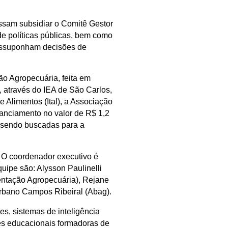
ossam subsidiar o Comitê Gestor
de políticas públicas, bem como
ressuponham decisões de
ão Agropecuária, feita em
 através do IEA de São Carlos,
 Alimentos (Ital), a Associação
nanciamento no valor de R$ 1,2
o sendo buscadas para a
 O coordenador executivo é
uipe são: Alysson Paulinelli
entação Agropecuária), Rejane
Urbano Campos Ribeiral (Abag).
s, sistemas de inteligência
ades educacionais formadoras de