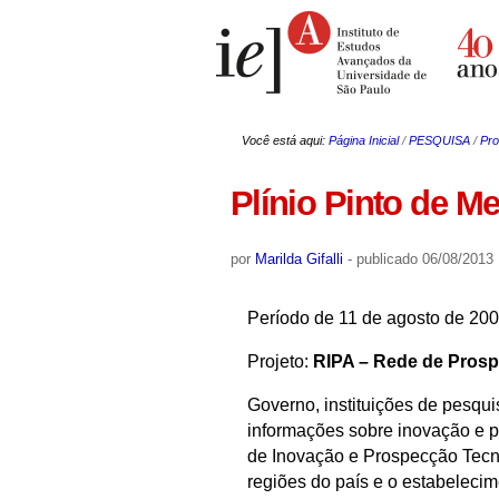
Ir
Ferramentas
para
Pessoais
o
conteúdo.
|
Ir
para
a
Você está aqui:
Página Inicial
/
PESQUISA
/
Pro
navegação
Plínio Pinto de 
por
Marilda Gifalli
-
publicado
06/08/2013
Período de 11 de agosto de 20
Projeto:
RIPA – Rede de Prosp
Governo, instituições de pesquis
informações sobre inovação e 
de Inovação e Prospecção Tecn
regiões do país e o estabeleci