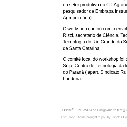
do setor produtivo no CT-Agron
pesquisador da Embrapa Instru
Agropecuária).
O workshop contou com o envolv
Rizzi, secretário de Ciência, T
Tecnologia do Rio Grande do S
de Santa Catarina.
O comitê local do workshop foi
Soja, Centro de Tecnologia da I
do Paraná (Iapar), Sindicato R
Londrina.
®
O
Plone
- CMS/WCM de Código Aberto
tem
©
2
This Plone Theme brought to you by
Simples Co