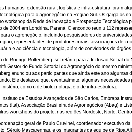
s humanos, extensão rural, logística e infra-estrutura foram al
tecnológica para o agronegócio na Região Sul. Os gargalos no
 no workshop da Rede de Inovação e Prospecção Tecnológica p
o de 2004 em Londrina, Paraná. O encontro reuniu 112 represen
para o agronegócio, incluindo pesquisadores de universidades 
egião, representantes de produtores rurais, associações de coo
uária e ao ciência e tecnologia, além de convidados de órgões 
 de Rodrigo Rollemberg, secretário para a Inclusão Social do M
itê Gestor do Fundo Setorial do Agronegócio do mesmo ministé
mberg anunciou aos participantes que ainda este ano algumas 
 fundo. Ele destacou que, eventualmnte, algumas necessidades
nistério, como o de biotecnologia e o de infra-estrutura.
o Instituto de Estudos Avançados de São Carlos, Embrapa Inst
entos (Ital), Associação Brasileira de Agronegócios (Abag) e Lis
tros workshops do projeto, nas regiões Nordeste, Norte, Centr
ordenação geral de Paulo Cruvinel, coordenador executivo da 
o, Sérgio Mascarenhas, e os integrantes da equipe da Ripa Alli