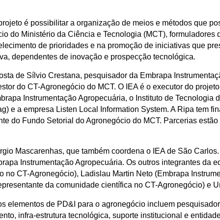
 projeto é possibilitar a organização de meios e métodos que p
io do Ministério da Ciência e Tecnologia (MCT), formuladores 
elecimento de prioridades e na promoção de iniciativas que p
tiva, dependentes de inovação e prospecção tecnológica.
oposta de Sílvio Crestana, pesquisador da Embrapa Instrumentaç
tor do CT-Agronegócio do MCT. O IEA é o executor do projeto,
rapa Instrumentação Agropecuária, o Instituto de Tecnologia de
ag) e a empresa Listen Local Information System. A Ripa tem fi
nte do Fundo Setorial do Agronegócio do MCT. Parcerias estã
érgio Mascarenhas, que também coordena o IEA de São Carlos.
rapa Instrumentação Agropecuária. Os outros integrantes da eq
ivo no CT-Agronegócio), Ladislau Martin Neto (Embrapa Instrum
 (representante da comunidade científica no CT-Agronegócio) e 
, os elementos de PD&I para o agronegócio incluem pesquisadore
ento, infra-estrutura tecnológica, suporte institucional e entid