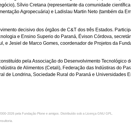
egócio), Sílvio Cretana (representante da comunidade científi
mentação Agropecuária) e Ladislau Martin Neto (também da E
imento decisivo dos órgãos de C&T dos três Estados. Participa
ecnologia e Ensino Superio do Paraná, Évison Córdova, secretári
ul, e Jesiel de Marco Gomes, coordenador de Projetos da Fund
 constituído pela Associação do Desenvolvimento Tecnológico 
ndústira de Alimentos (Cetali), Federação das Indústiras do Par
ural de Londrina, Sociedade Rural do Paraná e Universidades E
000-2026 pela
Fundação Plone
e amigos. Distribuído sob a
Licença GNU GPL
.
nsultoria
.