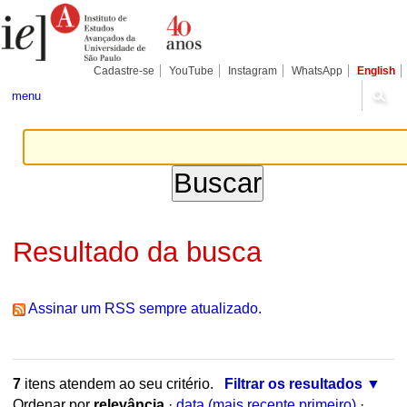
Ir
Ferramentas
Seções
para
Pessoais
o
conteúdo.
|
Cadastre-se
YouTube
Instagram
WhatsApp
English
Ir
para
menu
a
navegação
Resultado da busca
Assinar um RSS sempre atualizado.
7
itens atendem ao seu critério.
Filtrar os resultados
Ordenar por
relevância
·
data (mais recente primeiro)
·