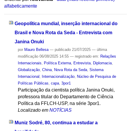
alfabeticamente
Geopolítica mundial, inserção internacional do
Brasil e Nova Rota da Seda - Entrevista com
Janina Onuki
por
Mauro Bellesa
—
publicado
21/07/2025
—
última
modificação
06/08/2025 14:55
— registrado em:
Relações
Internacionais
,
Política Externa
,
Entrevista
,
Diplomacia
,
Globalização
,
China
,
Nova Rota da Seda
,
Sistema
Internacional
,
Internacionalização
,
Núcleo de Pesquisa de
Políticas Públicas
,
capa
,
3por1
Participação da cientista política Janina Onuki,
professora titular do Departamento de Ciência
Política da FFLCH-USP, na série 3por1.
Localizado em
NOTÍCIAS
Muniz Sodré, 80, continua a estudar a