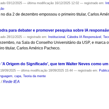
cado
03/12/2025
—
última modificação
16/12/2025 12:02
— registrado em:
In
ção
no dia 2 de dezembro empossou o primeiro titular, Carlos Amé
S
dra para debater e promover pesquisa sobre IA responsáv
cado
28/11/2025
— registrado em:
Institucional
,
Cátedra IA Responsável
,
Tec
ezembro, na Sala do Conselho Universitário da USP, e marca of
iro titular, Carlos Américo Pacheco.
S
de 'A Origem do Significado', que tem Walter Neves como um
18/09/2025
—
última modificação
18/09/2025 15:44
— registrado em:
Public
inguagem
,
capa
,
Teoria da mente
S
/
Rede IEA