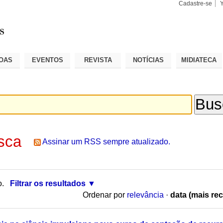
Cadastre-se
Busca
Busca
Avançad
OAS
EVENTOS
REVISTA
NOTÍCIAS
MIDIATECA
sca
Assinar um RSS sempre atualizado.
o.
Filtrar os resultados
Ordenar por
relevância
·
data (mais rec