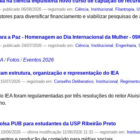
a na ciência impulsiona novo curso de captação de recur
—
publicado
06/08/2026
— registrado em:
Ciência
,
Institucional
,
Filantropia
,
U
estores para diversificar financiamento e viabilizar pesquisas de 
S
ra a Paz - Homenagem ao Dia Internacional da Mulher - 09/
—
publicado
24/07/2026
— registrado em:
Ciência
,
Institucional
,
Engenharia
,
CA
/
Fotos
/
Eventos 2026
ram estrutura, organização e representação do IEA
15/07/2026
— registrado em:
Conselho Deliberativo
,
Institucional
,
Regimento
 do IEA foram regulamentadas por três resoluções do reitor Alu
ho.
S
olsa PUB para estudantes da USP Ribeirão Preto
10/06/2026
—
última modificação
11/06/2026 11:32
— registrado em:
Institu
eventos e produção de conteúdo para mídias sociais