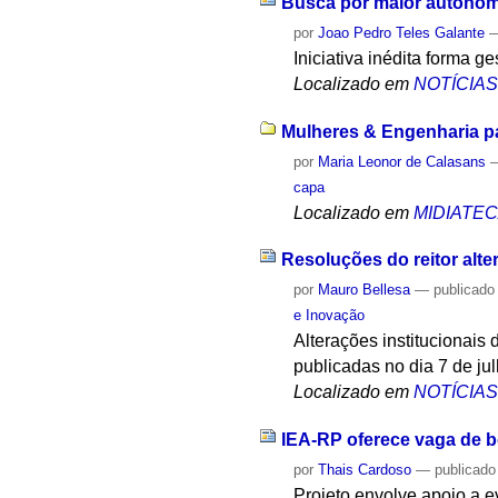
Busca por maior autonomi
por
Joao Pedro Teles Galante
Iniciativa inédita forma g
Localizado em
NOTÍCIA
Mulheres & Engenharia pa
por
Maria Leonor de Calasans
capa
Localizado em
MIDIATE
Resoluções do reitor alte
por
Mauro Bellesa
—
publicado
e Inovação
Alterações institucionais
publicadas no dia 7 de jul
Localizado em
NOTÍCIA
IEA-RP oferece vaga de b
por
Thais Cardoso
—
publicado
Projeto envolve apoio a 