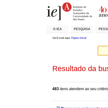
Ir
Ferramentas
Seções
para
Pessoais
o
conteúdo.
|
Ir
para
a
O IEA
PESQUISA
PESS
navegação
Você está aqui:
Página Inicial
Resultado da bu
483
itens atendem ao seu critéri