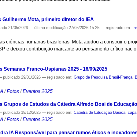
S
s Guilherme Mota, primeiro diretor do IEA
cado
21/05/2026
—
última modificação
27/05/2026 15:25
— registrado em:
In
nas ciências humanas brasileiras, Mota ajudou a construir o projet
 e deixou contribuição marcante ao pensamento crítico nacio
S
as Semanas Franco-Uspianas 2025 - 16/09/2025
—
publicado
29/01/2026
— registrado em:
Grupo de Pesquisa Brasil-França
,
B
CA
/
Fotos
/
Eventos 2025
 Grupos de Estudos da Cátedra Alfredo Bosi de Educação 
—
publicado
19/12/2025
— registrado em:
Cátedra de Educação Básica
,
capa
CA
/
Fotos
/
Eventos 2025
dra IA Responsável para pensar rumos éticos e inovadores 