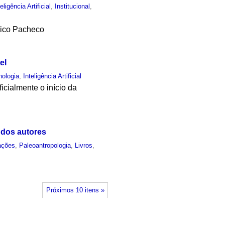
teligência Artificial
,
Institucional
,
rico Pacheco
el
nologia
,
Inteligência Artificial
icialmente o início da
 dos autores
ações
,
Paleoantropologia
,
Livros
,
Próximos 10 itens »