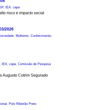
sos
SP
,
IEA
,
capa
alto risco e impacto social
03/2026
Sociedade
,
Mulheres
,
Conhecimento
,
,
IEA
,
capa
,
Comissão de Pesquisa
isio Augusto Cotrim Segurado
cional
,
Polo Ribeirão Preto