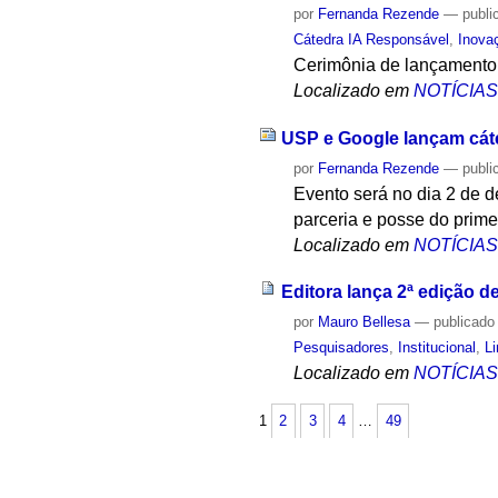
por
Fernanda Rezende
—
publi
Cátedra IA Responsável
,
Inova
Cerimônia de lançamento 
Localizado em
NOTÍCIA
USP e Google lançam cáte
por
Fernanda Rezende
—
publi
Evento será no dia 2 de d
parceria e posse do prime
Localizado em
NOTÍCIA
Editora lança 2ª edição 
por
Mauro Bellesa
—
publicado
Pesquisadores
,
Institucional
,
L
Localizado em
NOTÍCIA
1
2
3
4
…
49