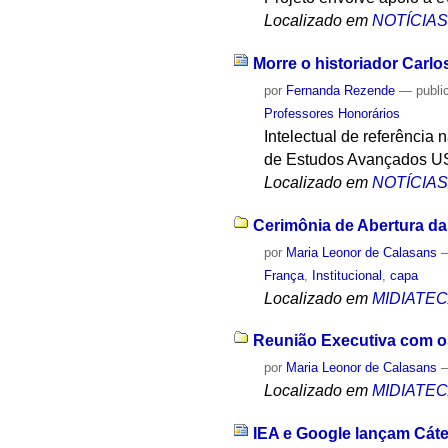
Localizado em
NOTÍCIA
Morre o historiador Carlo
por
Fernanda Rezende
—
publi
Professores Honorários
Intelectual de referência 
de Estudos Avançados USP
Localizado em
NOTÍCIA
Cerimônia de Abertura d
por
Maria Leonor de Calasans
França
,
Institucional
,
capa
Localizado em
MIDIATE
Reunião Executiva com os
por
Maria Leonor de Calasans
Localizado em
MIDIATE
IEA e Google lançam Cáte