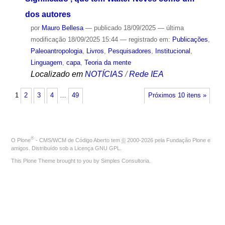
dos autores
por
Mauro Bellesa
—
publicado
18/09/2025
—
última
modificação
18/09/2025 15:44
— registrado em:
Publicações
,
Paleoantropologia
,
Livros
,
Pesquisadores
,
Institucional
,
Linguagem
,
capa
,
Teoria da mente
Localizado em
NOTÍCIAS
/
Rede IEA
1
2
3
4
…
49
Próximos 10 itens »
®
O
Plone
- CMS/WCM de Código Aberto
tem
©
2000-2026 pela
Fundação Plone
e
amigos. Distribuído sob a
Licença GNU GPL
.
This Plone Theme brought to you by
Simples Consultoria
.