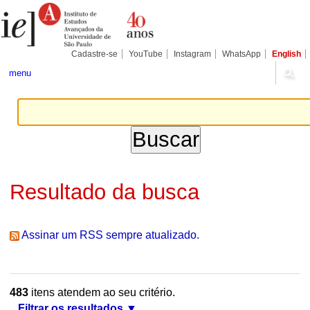
Ir
Ferramentas
Seções
para
Pessoais
o
conteúdo.
|
Cadastre-se
YouTube
Instagram
WhatsApp
English
Ir
para
menu
a
navegação
Resultado da busca
Assinar um RSS sempre atualizado.
483
itens atendem ao seu critério.
Filtrar os resultados