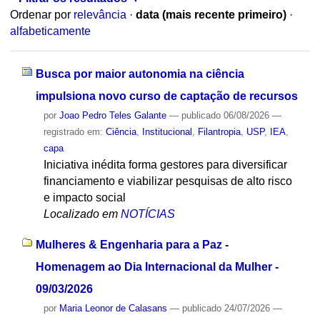
Ordenar por
relevância
·
data (mais recente primeiro)
·
alfabeticamente
Busca por maior autonomia na ciência
impulsiona novo curso de captação de recursos
por
Joao Pedro Teles Galante
—
publicado
06/08/2026
—
registrado em:
Ciência
,
Institucional
,
Filantropia
,
USP
,
IEA
,
capa
Iniciativa inédita forma gestores para diversificar
financiamento e viabilizar pesquisas de alto risco
e impacto social
Localizado em
NOTÍCIAS
Mulheres & Engenharia para a Paz -
Homenagem ao Dia Internacional da Mulher -
09/03/2026
por
Maria Leonor de Calasans
—
publicado
24/07/2026
—