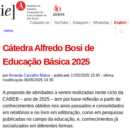
Ir
Ferramentas
Seções
para
Pessoais
o
conteúdo.
|
Cadastre-se
YouTube
Instagram
WhatsApp
English
Ir
para
menu
a
navegação
Cátedra Alfredo Bosi de
Educação Básica 2025
por
Amanda Carvalho Matos
-
publicado
17/02/2025 10:45
-
última
modificação
06/05/2026 14:39
A proposta de atividades a serem realizadas neste ciclo da
CABEB – ano de 2025 – tem por base reflexão a partir de
conhecimentos obtidos nos anos passados e consolidados
em relatórios e no livro em editoração, como em pesquisas
publicadas no campo da educação, e, conhecimentos já
socializados em diferentes formas.