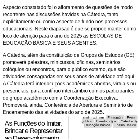
Aspecto constatado foi o afloramento de questões de modo
recorrente nas discussões havidas na Cátedra, tanto
explicitamente ou como aspecto de fundo nos processos
educacionais. Neste diapasão é que se propõe manter como
foco de atenção para o ano de 2025 as ESCOLAS DE
EDUCAÇÃO BÁSICA E SEUS AGENTES.
A Cátedra, além da constituição de Grupos de Estudos (GE),
promoverá palestras, minicursos, oficinas, seminários,
colóquios ou encontros, para o público externo, que são
atividades consagradas em seus anos de atividade até aqui.
A Cátedra terá interlocuções acadêmicas abertas, virtuais ou
presenciais, para contínuo intercâmbio com os participantes
do grupo acadêmico com a Coordenação Executiva.
Promoverá, ainda, Conferência de Abertura e Seminário de
Encerramento das atividades do ano de 2025.
registrado em:
Educação
Evento
público
Evento online
Cátedra de
As Funções do Imitar,
Educação Básica
Ensino Básico
Brincar e Representar
ao Desenvolvimento