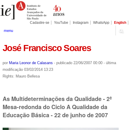
Ir
Ferramentas
Seções
para
Pessoais
o
conteúdo.
|
Cadastre-se
YouTube
Instagram
WhatsApp
English
Ir
para
menu
a
navegação
José Francisco Soares
por
Maria Leonor de Calasans
-
publicado
22/06/2007 00:00
-
última
modificação
03/02/2014 13:23
Rights: Mauro Bellesa
As Multideterminações da Qualidade - 2ª
Mesa-redonda do Ciclo A Qualidade da
Educação Básica - 22 de junho de 2007