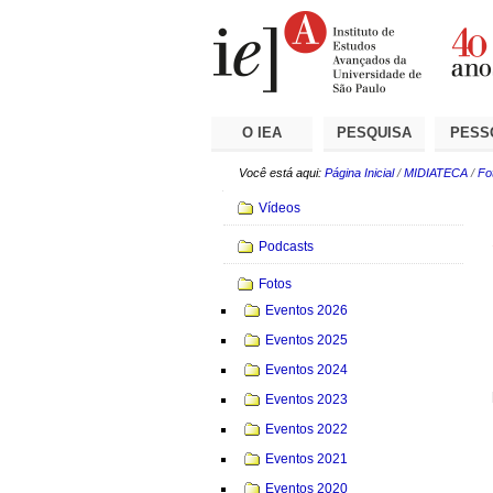
Ir
Ferramentas
Seções
para
Pessoais
o
conteúdo.
|
Ir
para
a
O IEA
PESQUISA
PESS
navegação
Você está aqui:
Página Inicial
/
MIDIATECA
/
Fo
Navegação
Vídeos
Podcasts
Fotos
Eventos 2026
Eventos 2025
Eventos 2024
Eventos 2023
Eventos 2022
Eventos 2021
Eventos 2020