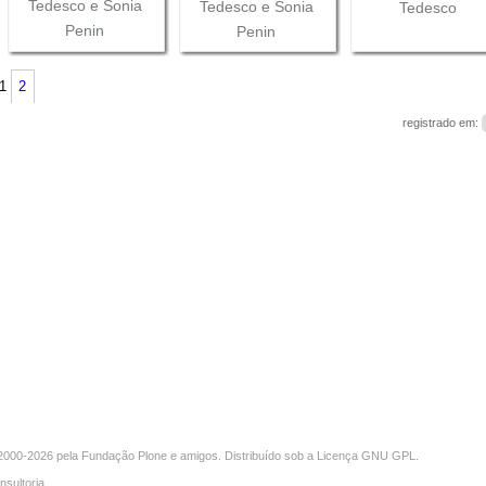
Tedesco e Sonia
Tedesco e Sonia
Tedesco
Penin
Penin
1
2
registrado em:
000-2026 pela
Fundação Plone
e amigos. Distribuído sob a
Licença GNU GPL
.
nsultoria
.