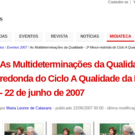
Cadastre-se
Busca
Busca
Avançad
OAS
EVENTOS
REVISTA
NOTÍCIAS
MIDIATECA
tos
/
Eventos 2007
/
As Multideterminações da Qualidade - 2ª Mesa-redonda do Ciclo A Qua
As Multideterminações da Qualida
redonda do Ciclo A Qualidade da
- 22 de junho de 2007
por
Maria Leonor de Calasans
-
publicado
22/06/2007 00:00
-
última modifica