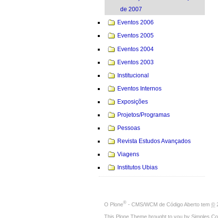
de 2007
Eventos 2006
Eventos 2005
Eventos 2004
Eventos 2003
Institucional
Eventos Internos
Exposições
Projetos/Programas
Pessoas
Revista Estudos Avançados
Viagens
Institutos Ubias
®
O
Plone
- CMS/WCM de Código Aberto
tem
©
2
This Plone Theme brought to you by
Simples Co