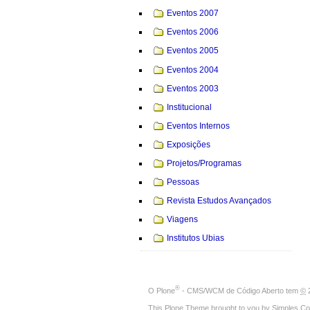
Eventos 2007
Eventos 2006
Eventos 2005
Eventos 2004
Eventos 2003
Institucional
Eventos Internos
Exposições
Projetos/Programas
Pessoas
Revista Estudos Avançados
Viagens
Institutos Ubias
®
O
Plone
- CMS/WCM de Código Aberto
tem
©
2
This Plone Theme brought to you by
Simples Co