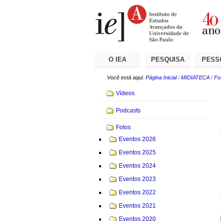
Ir
Ferramentas
Seções
para
Pessoais
o
conteúdo.
|
Ir
para
a
O IEA
PESQUISA
PESS
navegação
Você está aqui:
Página Inicial
/
MIDIATECA
/
Fo
Navegação
Vídeos
Podcasts
Fotos
Eventos 2026
Eventos 2025
Eventos 2024
Eventos 2023
Eventos 2022
Eventos 2021
Eventos 2020