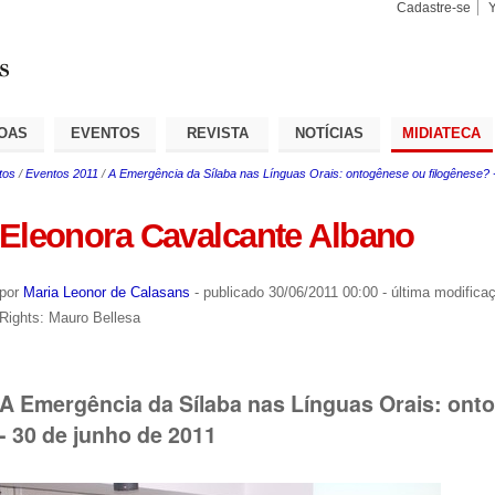
Cadastre-se
Busca
Busca
Avançad
OAS
EVENTOS
REVISTA
NOTÍCIAS
MIDIATECA
tos
/
Eventos 2011
/
A Emergência da Sílaba nas Línguas Orais: ontogênese ou filogênese? 
Eleonora Cavalcante Albano
por
Maria Leonor de Calasans
-
publicado
30/06/2011 00:00
-
última modifica
Rights: Mauro Bellesa
A Emergência da Sílaba nas Línguas Orais: ont
- 30 de junho de 2011