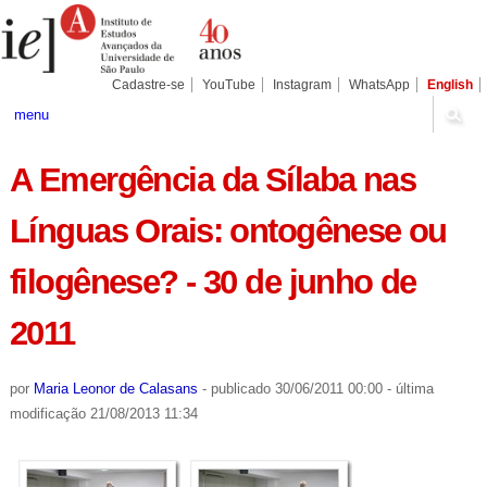
Ir
Ferramentas
Seções
para
Pessoais
o
conteúdo.
|
Cadastre-se
YouTube
Instagram
WhatsApp
English
Ir
para
menu
a
navegação
A Emergência da Sílaba nas
Línguas Orais: ontogênese ou
filogênese? - 30 de junho de
2011
por
Maria Leonor de Calasans
-
publicado
30/06/2011 00:00
-
última
modificação
21/08/2013 11:34