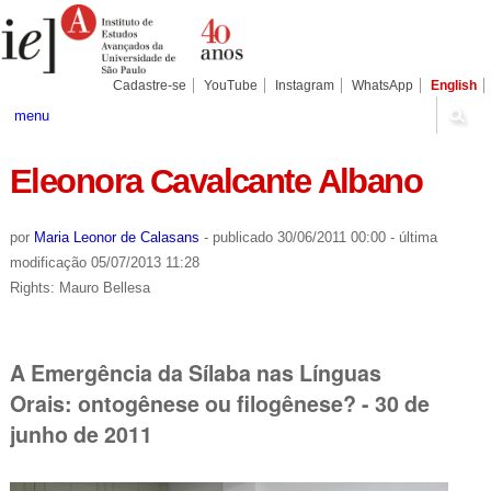
Ir
Ferramentas
Seções
para
Pessoais
o
conteúdo.
|
Cadastre-se
YouTube
Instagram
WhatsApp
English
Ir
para
menu
a
navegação
Eleonora Cavalcante Albano
por
Maria Leonor de Calasans
-
publicado
30/06/2011 00:00
-
última
modificação
05/07/2013 11:28
Rights: Mauro Bellesa
A Emergência da Sílaba nas Línguas
Orais: ontogênese ou filogênese? - 30 de
junho de 2011