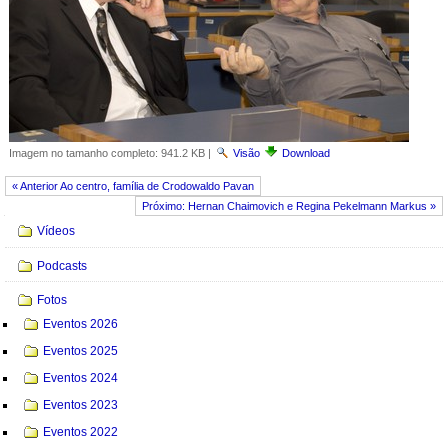
Imagem no tamanho completo:
941.2 KB
|
Visão
Download
« Anterior Ao centro, família de Crodowaldo Pavan
Próximo: Hernan Chaimovich e Regina Pekelmann Markus »
Navegação
Vídeos
Podcasts
Fotos
Eventos 2026
Eventos 2025
Eventos 2024
Eventos 2023
Eventos 2022