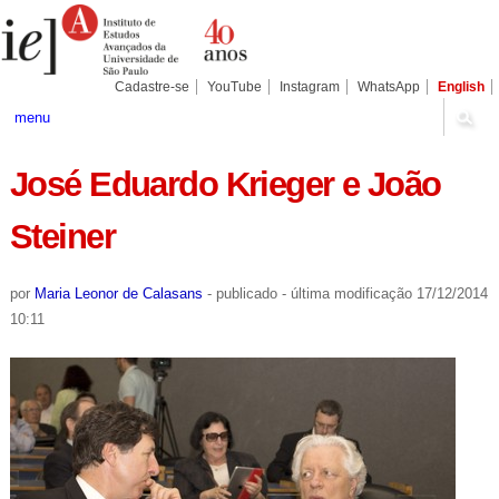
Ir
Ferramentas
Seções
para
Pessoais
o
conteúdo.
|
Cadastre-se
YouTube
Instagram
WhatsApp
English
Ir
para
menu
a
navegação
José Eduardo Krieger e João
Steiner
por
Maria Leonor de Calasans
-
publicado
-
última modificação
17/12/2014
10:11