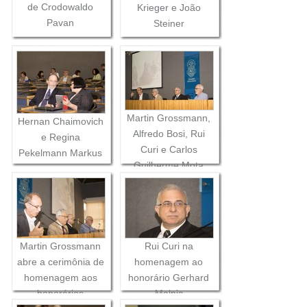
de Crodowaldo
Krieger e João
Pavan
Steiner
Martin Grossmann,
Hernan Chaimovich
Alfredo Bosi, Rui
e Regina
Curi e Carlos
Pekelmann Markus
Guilherme Mota
Martin Grossmann
Rui Curi na
abre a cerimônia de
homenagem ao
homenagem aos
honorário Gerhard
honorários
Malnic