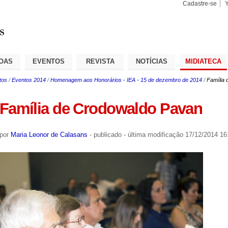
Cadastre-se
Busca
Busca
Avançad
OAS
EVENTOS
REVISTA
NOTÍCIAS
MIDIATECA
tos
/
Eventos 2014
/
Homenagem aos Honorários - IEA - 15 de dezembro de 2014
/
Família
Família de Crodowaldo Pavan
por
Maria Leonor de Calasans
-
publicado
-
última modificação
17/12/2014 16