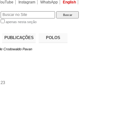
YouTube
Instagram
WhatsApp
English
apenas nesta seção
a…
PUBLICAÇÕES
POLOS
 de Crodowaldo Pavan
:23