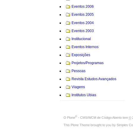
Eventos 2006
Eventos 2005
Eventos 2004
Eventos 2003
Institucional
Eventos Internos
Exposições
Projetos/Programas
Pessoas
Revista Estudos Avançados
Viagens
Institutos Ubias
®
O
Plone
- CMS/WCM de Código Aberto
tem
©
2
This Plone Theme brought to you by
Simples Co