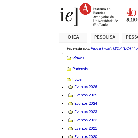
Ir
Ferramentas
Seções
para
Pessoais
o
conteúdo.
|
Ir
para
a
O IEA
PESQUISA
PESS
navegação
Você está aqui:
Página Inicial
/
MIDIATECA
/
Fo
Navegação
Vídeos
Podcasts
Fotos
Eventos 2026
Eventos 2025
Eventos 2024
Eventos 2023
Eventos 2022
Eventos 2021
Eventos 2020