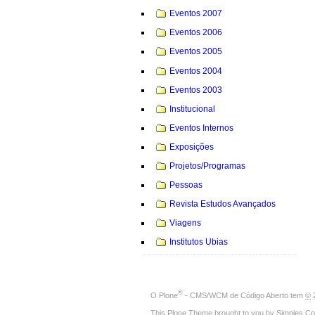
Eventos 2007
Eventos 2006
Eventos 2005
Eventos 2004
Eventos 2003
Institucional
Eventos Internos
Exposições
Projetos/Programas
Pessoas
Revista Estudos Avançados
Viagens
Institutos Ubias
®
O
Plone
- CMS/WCM de Código Aberto
tem
©
2
This Plone Theme brought to you by
Simples Co