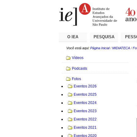
Ir
Ferramentas
Seções
para
Pessoais
o
conteúdo.
|
Ir
para
a
O IEA
PESQUISA
PESS
navegação
Você está aqui:
Página Inicial
/
MIDIATECA
/
Fo
Navegação
Vídeos
Podcasts
Fotos
Eventos 2026
Eventos 2025
Eventos 2024
Eventos 2023
Eventos 2022
Eventos 2021
Eventos 2020