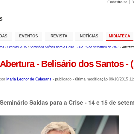
Cadastre-se
Busca
Busca
Avançad
OAS
EVENTOS
REVISTA
NOTÍCIAS
MIDIATECA
tos
/
Eventos 2015
/
Seminário Saídas para a Crise - 14 e 15 de setembro de 2015
/
Abertura
Abertura - Belisário dos Santos - 
por
Maria Leonor de Calasans
-
publicado
-
última modificação
09/10/2015 11
Seminário Saídas para a Crise - 14 e 15 de sete