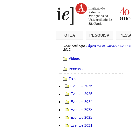
Ir
Ferramentas
Seções
para
Pessoais
o
conteúdo.
|
Ir
para
a
O IEA
PESQUISA
PESS
navegação
Você está aqui:
Página Inicial
/
MIDIATECA
/
Fo
2015)
Navegação
Vídeos
Podcasts
Fotos
Eventos 2026
Eventos 2025
Eventos 2024
Eventos 2023
Eventos 2022
Eventos 2021