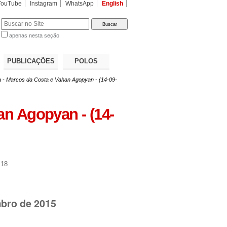
YouTube
Instagram
WhatsApp
English
apenas nesta seção
a…
PUBLICAÇÕES
POLOS
a - Marcos da Costa e Vahan Agopyan - (14-09-
an Agopyan - (14-
:18
mbro de 2015