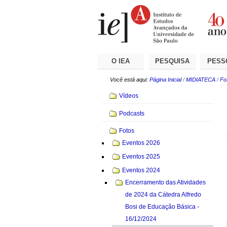
Ir
Ferramentas
Seções
para
Pessoais
o
conteúdo.
|
Ir
para
a
O IEA
PESQUISA
PESS
navegação
Você está aqui:
Página Inicial
/
MIDIATECA
/
Fo
Navegação
Vídeos
Podcasts
Fotos
Eventos 2026
Eventos 2025
Eventos 2024
Encerramento das Atividades
de 2024 da Cátedra Alfredo
Bosi de Educação Básica -
16/12/2024