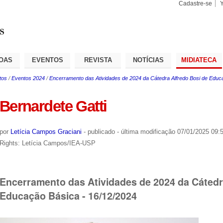
Cadastre-se
Busca
Busca
Avançad
OAS
EVENTOS
REVISTA
NOTÍCIAS
MIDIATECA
tos
/
Eventos 2024
/
Encerramento das Atividades de 2024 da Cátedra Alfredo Bosi de Educ
Bernardete Gatti
por
Letícia Campos Graciani
-
publicado
-
última modificação
07/01/2025 09:
Rights: Letícia Campos/IEA-USP
Encerramento das Atividades de 2024 da Cátedr
Educação Básica - 16/12/2024