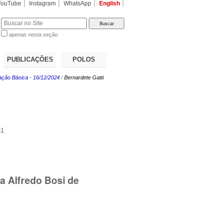
YouTube
Instagram
WhatsApp
English
apenas nesta seção
a…
PUBLICAÇÕES
POLOS
ação Básica - 16/12/2024
/
Bernardete Gatti
51
a Alfredo Bosi de