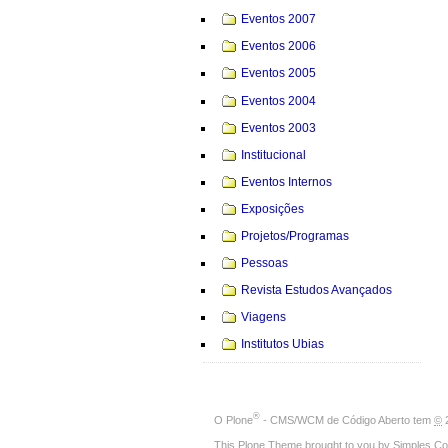
Eventos 2007
Eventos 2006
Eventos 2005
Eventos 2004
Eventos 2003
Institucional
Eventos Internos
Exposições
Projetos/Programas
Pessoas
Revista Estudos Avançados
Viagens
Institutos Ubias
®
O
Plone
- CMS/WCM de Código Aberto
tem
©
2
This Plone Theme brought to you by
Simples Co