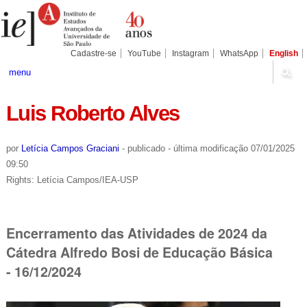
Ir
Ferramentas
Seções
para
Pessoais
o
conteúdo.
|
Cadastre-se
YouTube
Instagram
WhatsApp
English
Ir
para
menu
a
navegação
Luis Roberto Alves
por
Letícia Campos Graciani
-
publicado
-
última modificação
07/01/2025
09:50
Rights: Letícia Campos/IEA-USP
Encerramento das Atividades de 2024 da
Cátedra Alfredo Bosi de Educação Básica
- 16/12/2024