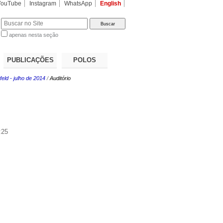
YouTube
Instagram
WhatsApp
English
apenas nesta seção
a…
PUBLICAÇÕES
POLOS
eld - julho de 2014
/
Auditório
:25