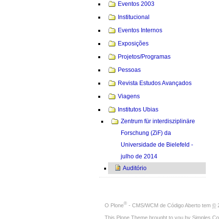
Eventos 2003
Institucional
Eventos Internos
Exposições
Projetos/Programas
Pessoas
Revista Estudos Avançados
Viagens
Institutos Ubias
Zentrum für interdisziplinäre
Forschung (ZiF) da
Universidade de Bielefeld -
julho de 2014
Auditório
®
O
Plone
- CMS/WCM de Código Aberto
tem
©
2
This Plone Theme brought to you by
Simples Co