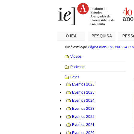
Ir
Ferramentas
Seções
para
Pessoais
o
conteúdo.
|
Ir
para
a
O IEA
PESQUISA
PESS
navegação
Você está aqui:
Página Inicial
/
MIDIATECA
/
Fo
Navegação
Vídeos
Podcasts
Fotos
Eventos 2026
Eventos 2025
Eventos 2024
Eventos 2023
Eventos 2022
Eventos 2021
Eventos 2020