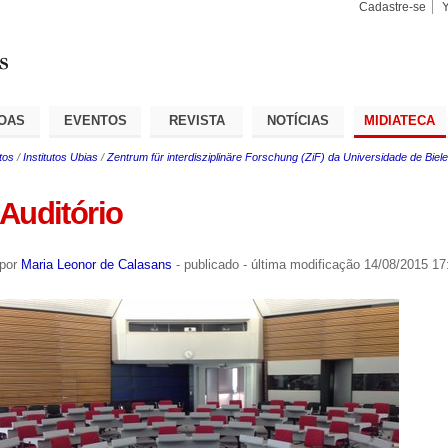
Cadastre-se
Busca
Busca
Avançad
OAS
EVENTOS
REVISTA
NOTÍCIAS
MIDIATECA
tos
/
Institutos Ubias
/
Zentrum für interdisziplinäre Forschung (ZiF) da Universidade de Bielef
Auditório
por
Maria Leonor de Calasans
-
publicado
-
última modificação
14/08/2015 17