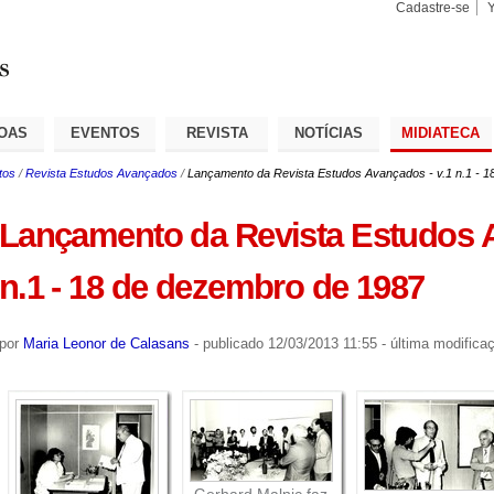
Cadastre-se
Busca
Busca
Avançad
OAS
EVENTOS
REVISTA
NOTÍCIAS
MIDIATECA
tos
/
Revista Estudos Avançados
/
Lançamento da Revista Estudos Avançados - v.1 n.1 - 
Lançamento da Revista Estudos A
n.1 - 18 de dezembro de 1987
por
Maria Leonor de Calasans
-
publicado
12/03/2013 11:55
-
última modifica
Gerhard Malnic faz