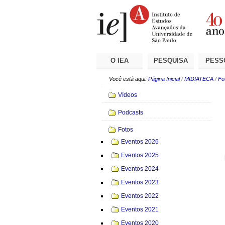
Ir
Ferramentas
Seções
para
Pessoais
o
conteúdo.
|
Ir
para
a
O IEA
PESQUISA
PESS
navegação
Você está aqui:
Página Inicial
/
MIDIATECA
/
Fo
Navegação
Vídeos
Podcasts
Fotos
Eventos 2026
Eventos 2025
Eventos 2024
Eventos 2023
Eventos 2022
Eventos 2021
Eventos 2020