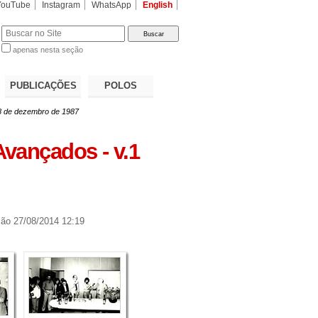
YouTube
Instagram
WhatsApp
English
apenas nesta seção
a…
PUBLICAÇÕES
POLOS
18 de dezembro de 1987
vançados - v.1
ção
27/08/2014 12:19