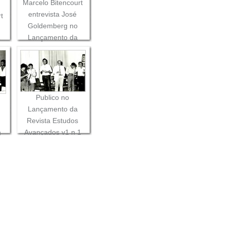
Marcelo Bitencourt
entrevista José
t
Goldemberg no
Lançamento da
e
Revista Estudos
g
Avançados v1 n 1
o
os
Publico no
Lançamento da
Revista Estudos
Avançados v1 n 1
1