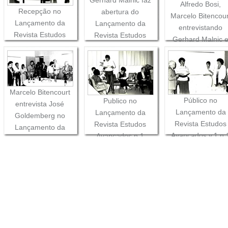
Alfredo Bosi,
Recepção no
abertura do
Marcelo Bitencour
Lançamento da
Lançamento da
entrevistando
Revista Estudos
Revista Estudos
Gerhard Malnic 
Avançados v1 n1
Avançados v1 n1
José Goldember
no lançamento d
v1 n1 da Revista
Estudos Avançad
Marcelo Bitencourt
Público no
Publico no
entrevista José
Lançamento da
Lançamento da
Goldemberg no
Revista Estudos
Revista Estudos
Lançamento da
Avançados v.1 n.
Avançados n 1
Revista Estudos
Avançados v1 n 1