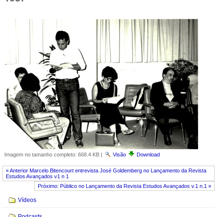
Imagem no tamanho completo:
668.4 KB
|
Visão
Download
« Anterior Marcelo Bitencourt entrevista José Goldemberg no Lançamento da Revista
Estudos Avançados v1 n 1
Próximo: Público no Lançamento da Revista Estudos Avançados v.1 n.1 »
Navegação
Vídeos
Podcasts