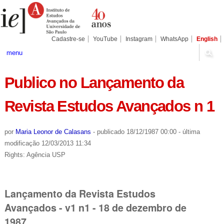
Ir
Ferramentas
Seções
para
Pessoais
o
conteúdo.
|
Cadastre-se
YouTube
Instagram
WhatsApp
English
Ir
para
menu
a
navegação
Publico no Lançamento da
Revista Estudos Avançados n 1
por
Maria Leonor de Calasans
-
publicado
18/12/1987 00:00
-
última
modificação
12/03/2013 11:34
Rights: Agência USP
Lançamento da Revista Estudos
Avançados - v1 n1 - 18 de dezembro de
1987