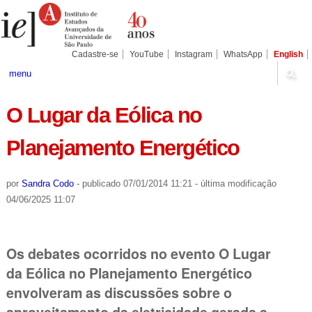
Ir
Ferramentas
Seções
para
Pessoais
o
conteúdo.
|
Cadastre-se
YouTube
Instagram
WhatsApp
English
Ir
para
menu
a
navegação
O Lugar da Eólica no
Planejamento Energético
por
Sandra Codo
-
publicado
07/01/2014 11:21
-
última modificação
04/06/2025 11:07
Os debates ocorridos no evento O Lugar
da Eólica no Planejamento Energético
envolveram as discussões sobre o