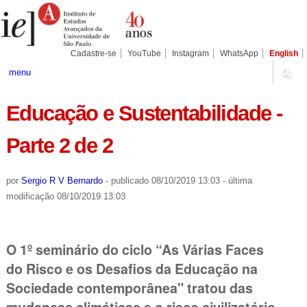
Ir
Ferramentas
Seções
para
Pessoais
o
conteúdo.
|
Cadastre-se
YouTube
Instagram
WhatsApp
English
Ir
para
menu
a
navegação
Educação e Sustentabilidade -
Parte 2 de 2
por
Sergio R V Bernardo
-
publicado
08/10/2019 13:03
-
última
modificação
08/10/2019 13:03
O 1º seminário do ciclo “As Várias Faces
do Risco e os Desafios da Educação na
Sociedade contemporânea" tratou das